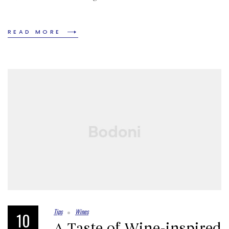
READ MORE
Tips
Wines
10
A Taste of Wine-inspired