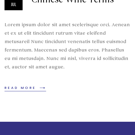
JUL
Lorem ipsum dolor sit amet scelerisque orci. Aenean
et ex ut elit tincidunt rutrum vitae eleifend
metusareil Nunc tincidunt venenatis tellus euismod
fermentum. Maecenas sed dapibus eros. Phasellus
eu mi metusdajn. Nunc mi nisl, viverra id sollicitudin
et, auctor sit amet augue.
READ MORE