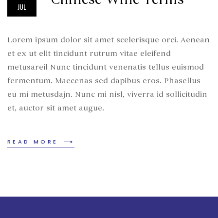
JUL
Lorem ipsum dolor sit amet scelerisque orci. Aenean
et ex ut elit tincidunt rutrum vitae eleifend
metusareil Nunc tincidunt venenatis tellus euismod
fermentum. Maecenas sed dapibus eros. Phasellus
eu mi metusdajn. Nunc mi nisl, viverra id sollicitudin
et, auctor sit amet augue.
READ MORE