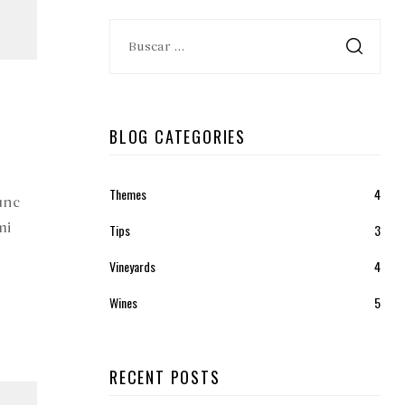
BLOG CATEGORIES
Themes
4
unc
mi
Tips
3
Vineyards
4
Wines
5
RECENT POSTS