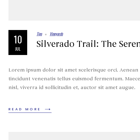
Tips
Vineyards
10
Silverado Trail: The Sere
JUL
Lorem ipsum dolor sit amet scelerisque orci. Aenean e
tincidunt venenatis tellus euismod fermentum. Maece
nisl, viverra id sollicitudin et, auctor sit amet augue.
READ MORE